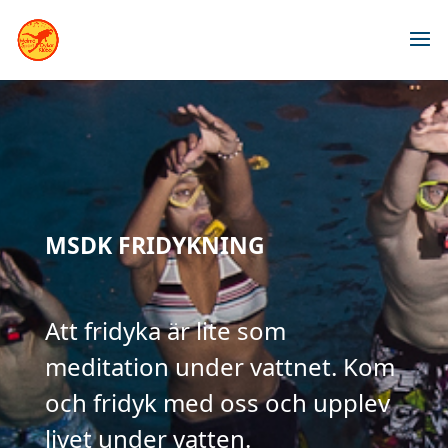
MSDK FRIDYKNING
Att fridyka är lite som
meditation under vattnet. Kom
och fridyk med oss och upplev
livet under vatten.